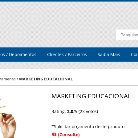
eos / Depoimentos
Clientes / Parceiros
Saiba Mais
Con
inamento
/
MARKETING EDUCACIONAL
MARKETING EDUCACIONAL
Rating:
2.0
/5 (
23
votos)
*Solicitar orçamento deste produto
R$ (Consulte)