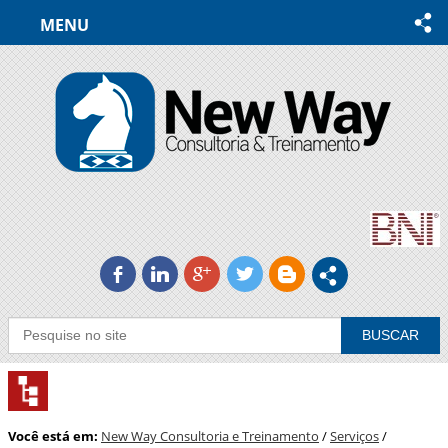
MENU
b
j
c
a
A
Você está em:
New Way Consultoria e Treinamento
/
Serviços
/