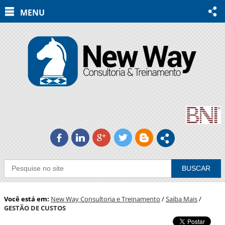
MENU
b
j
c
a
A
Você está em:
New Way Consultoria e Treinamento
/
Saiba Mais
/
GESTÃO DE CUSTOS